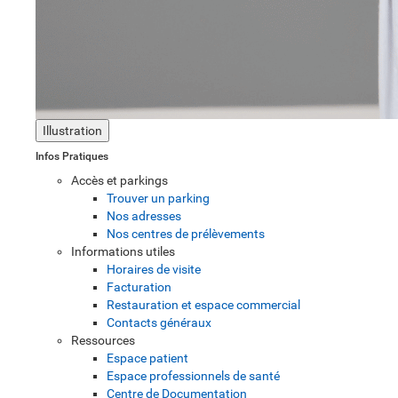
Illustration
Infos Pratiques
Accès et parkings
Trouver un parking
Nos adresses
Nos centres de prélèvements
Informations utiles
Horaires de visite
Facturation
Restauration et espace commercial
Contacts généraux
Ressources
Espace patient
Espace professionnels de santé
Centre de Documentation