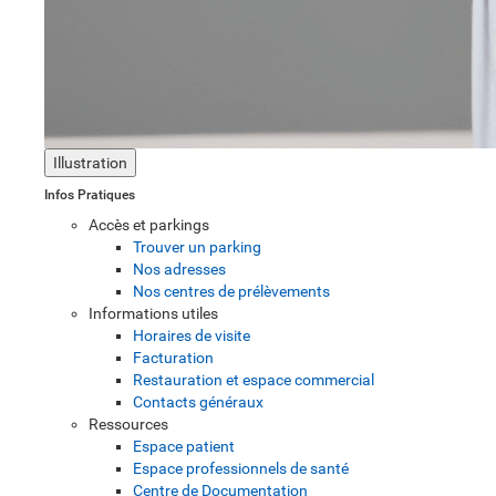
Illustration
Infos Pratiques
Accès et parkings
Trouver un parking
Nos adresses
Nos centres de prélèvements
Informations utiles
Horaires de visite
Facturation
Restauration et espace commercial
Contacts généraux
Ressources
Espace patient
Espace professionnels de santé
Centre de Documentation