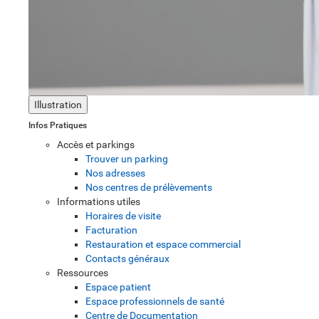
Illustration
Infos Pratiques
Accès et parkings
Trouver un parking
Nos adresses
Nos centres de prélèvements
Informations utiles
Horaires de visite
Facturation
Restauration et espace commercial
Contacts généraux
Ressources
Espace patient
Espace professionnels de santé
Centre de Documentation