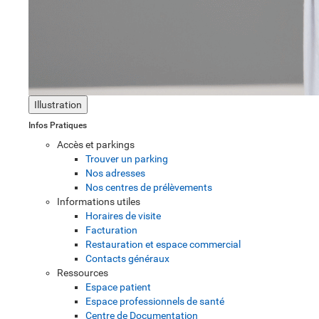
Illustration
Infos Pratiques
Accès et parkings
Trouver un parking
Nos adresses
Nos centres de prélèvements
Informations utiles
Horaires de visite
Facturation
Restauration et espace commercial
Contacts généraux
Ressources
Espace patient
Espace professionnels de santé
Centre de Documentation