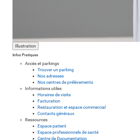
Illustration
Infos Pratiques
Accès et parkings
Trouver un parking
Nos adresses
Nos centres de prélèvements
Informations utiles
Horaires de visite
Facturation
Restauration et espace commercial
Contacts généraux
Ressources
Espace patient
Espace professionnels de santé
Centre de Documentation