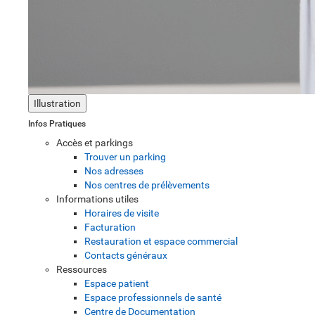
Illustration
Infos Pratiques
Accès et parkings
Trouver un parking
Nos adresses
Nos centres de prélèvements
Informations utiles
Horaires de visite
Facturation
Restauration et espace commercial
Contacts généraux
Ressources
Espace patient
Espace professionnels de santé
Centre de Documentation