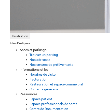
Illustration
Infos Pratiques
Accès et parkings
Trouver un parking
Nos adresses
Nos centres de prélèvements
Informations utiles
Horaires de visite
Facturation
Restauration et espace commercial
Contacts généraux
Ressources
Espace patient
Espace professionnels de santé
Centre de Documentation