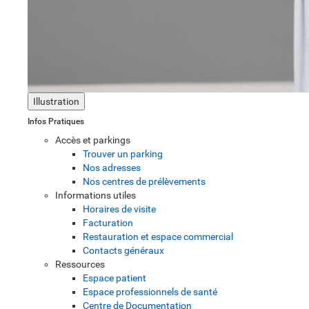
Illustration
Infos Pratiques
Accès et parkings
Trouver un parking
Nos adresses
Nos centres de prélèvements
Informations utiles
Horaires de visite
Facturation
Restauration et espace commercial
Contacts généraux
Ressources
Espace patient
Espace professionnels de santé
Centre de Documentation