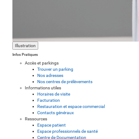
Illustration
Infos Pratiques
Accès et parkings
Trouver un parking
Nos adresses
Nos centres de prélèvements
Informations utiles
Horaires de visite
Facturation
Restauration et espace commercial
Contacts généraux
Ressources
Espace patient
Espace professionnels de santé
Centre de Documentation