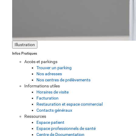
Illustration
Infos Pratiques
Accès et parkings
Trouver un parking
Nos adresses
Nos centres de prélèvements
Informations utiles
Horaires de visite
Facturation
Restauration et espace commercial
Contacts généraux
Ressources
Espace patient
Espace professionnels de santé
Centre de Documentation