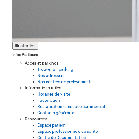
Illustration
Infos Pratiques
Accès et parkings
Trouver un parking
Nos adresses
Nos centres de prélèvements
Informations utiles
Horaires de visite
Facturation
Restauration et espace commercial
Contacts généraux
Ressources
Espace patient
Espace professionnels de santé
Centre de Documentation