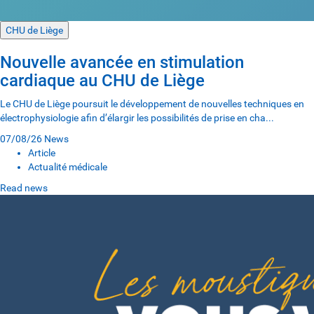
CHU de Liège
Nouvelle avancée en stimulation
cardiaque au CHU de Liège
Le CHU de Liège poursuit le développement de nouvelles techniques en
électrophysiologie afin d’élargir les possibilités de prise en cha...
07/08/26
News
Article
Actualité médicale
Read news