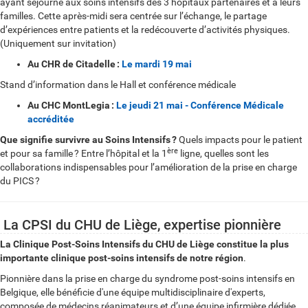
ayant séjourné aux soins intensifs des 3 hôpitaux partenaires et à leurs
familles. Cette après-midi sera centrée sur l’échange, le partage
d’expériences entre patients et la redécouverte d’activités physiques.
(Uniquement sur invitation)
Au CHR de Citadelle
:
Le mardi 19 mai
Stand d’information dans le Hall et conférence médicale
Au CHC MontLegia
:
Le jeudi 21 mai - Conférence Médicale
accréditée
Que signifie survivre au Soins Intensifs
?
Quels impacts pour le patient
ère
et pour sa famille
? Entre l’hôpital et la 1
ligne, quelles sont les
collaborations indispensables pour l’amélioration de la prise en charge
du PICS
?
La CPSI du CHU de Liège, expertise pionnière
La Clinique Post-Soins Intensifs du CHU de Liège constitue la plus
importante clinique post-soins intensifs de notre région
.
Pionnière dans la prise en charge du syndrome post-soins intensifs en
Belgique, elle bénéficie d'une équipe multidisciplinaire d'experts,
composée de médecins réanimateurs et d’une équipe infirmière dédiée,