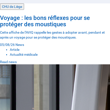
CHU de Liège
Voyage : les bons réflexes pour se
protéger des moustiques
Cette affiche de l’AVIQ rappelle les gestes à adopter avant, pendant et
après un voyage pour se protéger des moustiques.
05/08/26
News
Article
Actualité médicale
Read news