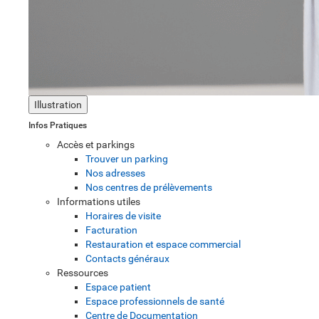
Illustration
Infos Pratiques
Accès et parkings
Trouver un parking
Nos adresses
Nos centres de prélèvements
Informations utiles
Horaires de visite
Facturation
Restauration et espace commercial
Contacts généraux
Ressources
Espace patient
Espace professionnels de santé
Centre de Documentation