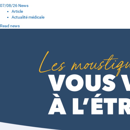
07/08/26
News
Article
Actualité médicale
Read news