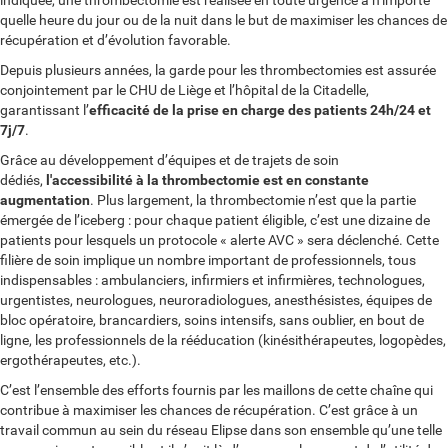
indiquée, une thrombectomie est réalisée en toute urgence à n’importe
quelle heure du jour ou de la nuit dans le but de maximiser les chances de
récupération et d’évolution favorable.
Depuis plusieurs années, la garde pour les thrombectomies est assurée
conjointement par le CHU de Liège et l’hôpital de la Citadelle,
garantissant l’
efficacité de la prise en charge des patients 24h/24 et
7j/7
.
Grâce au développement d’équipes et de trajets de soin
dédiés,
l'accessibilité à la thrombectomie est en constante
augmentation
. Plus largement, la thrombectomie n’est que la partie
émergée de l’iceberg : pour chaque patient éligible, c’est une dizaine de
patients pour lesquels un protocole « alerte AVC » sera déclenché. Cette
filière de soin implique un nombre important de professionnels, tous
indispensables : ambulanciers, infirmiers et infirmières, technologues,
urgentistes, neurologues, neuroradiologues, anesthésistes, équipes de
bloc opératoire, brancardiers, soins intensifs, sans oublier, en bout de
ligne, les professionnels de la rééducation (kinésithérapeutes, logopèdes,
ergothérapeutes, etc.).
C’est l’ensemble des efforts fournis par les maillons de cette chaîne qui
contribue à maximiser les chances de récupération. C’est grâce à un
travail commun au sein du réseau Elipse dans son ensemble qu’une telle