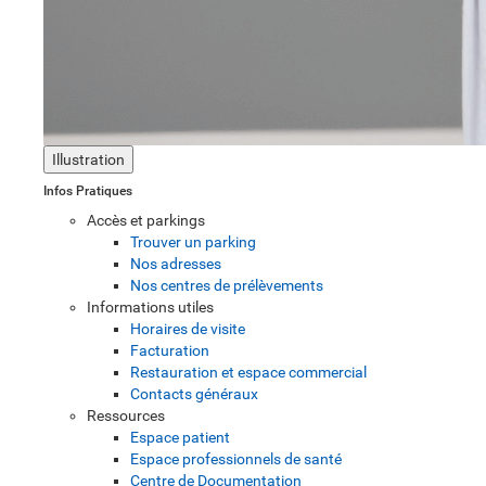
Illustration
Infos Pratiques
Accès et parkings
Trouver un parking
Nos adresses
Nos centres de prélèvements
Informations utiles
Horaires de visite
Facturation
Restauration et espace commercial
Contacts généraux
Ressources
Espace patient
Espace professionnels de santé
Centre de Documentation