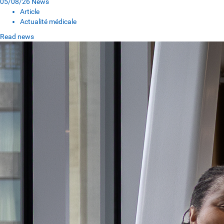
05/08/26
News
Article
Actualité médicale
Read news