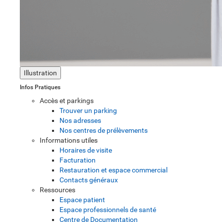
Illustration
Infos Pratiques
Accès et parkings
Trouver un parking
Nos adresses
Nos centres de prélèvements
Informations utiles
Horaires de visite
Facturation
Restauration et espace commercial
Contacts généraux
Ressources
Espace patient
Espace professionnels de santé
Centre de Documentation