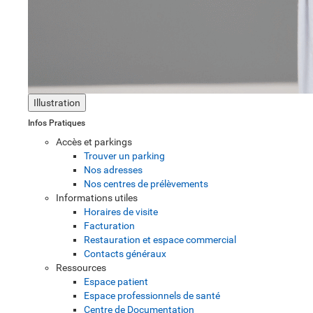
Illustration
Infos Pratiques
Accès et parkings
Trouver un parking
Nos adresses
Nos centres de prélèvements
Informations utiles
Horaires de visite
Facturation
Restauration et espace commercial
Contacts généraux
Ressources
Espace patient
Espace professionnels de santé
Centre de Documentation