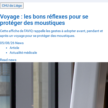
CHU de Liège
Voyage : les bons réflexes pour se
protéger des moustiques
Cette affiche de l’AVIQ rappelle les gestes à adopter avant, pendant et
après un voyage pour se protéger des moustiques.
05/08/26
News
Article
Actualité médicale
Read news