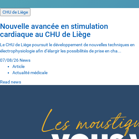
CHU de Liège
Nouvelle avancée en stimulation
cardiaque au CHU de Liège
Le CHU de Liège poursuit le développement de nouvelles techniques en
électrophysiologie afin d’élargir les possibilités de prise en cha...
07/08/26
News
Article
Actualité médicale
Read news