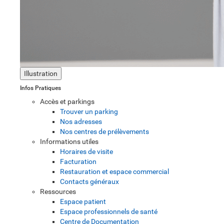
Illustration
Infos Pratiques
Accès et parkings
Trouver un parking
Nos adresses
Nos centres de prélèvements
Informations utiles
Horaires de visite
Facturation
Restauration et espace commercial
Contacts généraux
Ressources
Espace patient
Espace professionnels de santé
Centre de Documentation