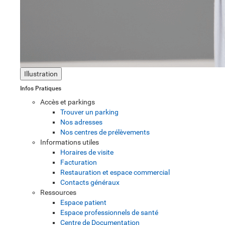
Illustration
Infos Pratiques
Accès et parkings
Trouver un parking
Nos adresses
Nos centres de prélèvements
Informations utiles
Horaires de visite
Facturation
Restauration et espace commercial
Contacts généraux
Ressources
Espace patient
Espace professionnels de santé
Centre de Documentation