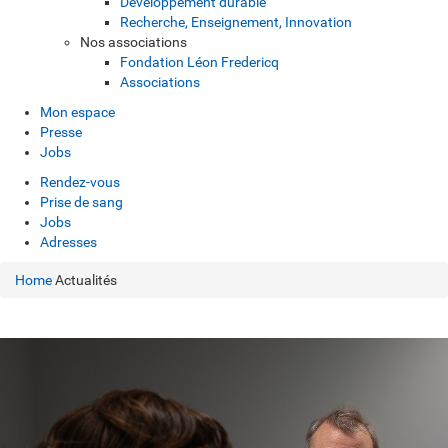
Développement durable
Recherche, Enseignement, Innovation
Nos associations
Fondation Léon Fredericq
Associations
Mon espace
Presse
Jobs
Rendez-vous
Prise de sang
Jobs
Adresses
Home
Actualités