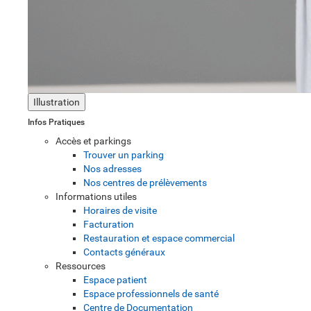
Illustration
Infos Pratiques
Accès et parkings
Trouver un parking
Nos adresses
Nos centres de prélèvements
Informations utiles
Horaires de visite
Facturation
Restauration et espace commercial
Contacts généraux
Ressources
Espace patient
Espace professionnels de santé
Centre de Documentation