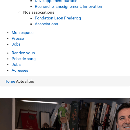
Développement durable
Recherche, Enseignement, Innovation
Nos associations
Fondation Léon Fredericq
Associations
Mon espace
Presse
Jobs
Rendez-vous
Prise de sang
Jobs
Adresses
Home
Actualités