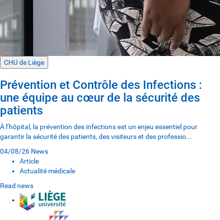
CHU de Liège
Prévention et Contrôle des Infections :
une équipe au cœur de la sécurité des
patients
À l’hôpital, la prévention des infections est un enjeu essentiel pour
garantir la sécurité des patients, des visiteurs et des professio...
04/08/26
News
Article
Actualité médicale
Read news