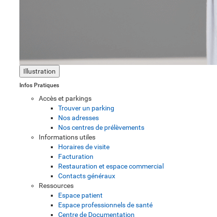
Illustration
Infos Pratiques
Accès et parkings
Trouver un parking
Nos adresses
Nos centres de prélèvements
Informations utiles
Horaires de visite
Facturation
Restauration et espace commercial
Contacts généraux
Ressources
Espace patient
Espace professionnels de santé
Centre de Documentation