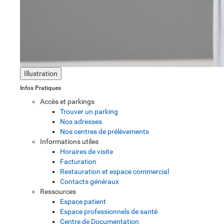
Illustration
Infos Pratiques
Accès et parkings
Trouver un parking
Nos adresses
Nos centres de prélèvements
Informations utiles
Horaires de visite
Facturation
Restauration et espace commercial
Contacts généraux
Ressources
Espace patient
Espace professionnels de santé
Centre de Documentation