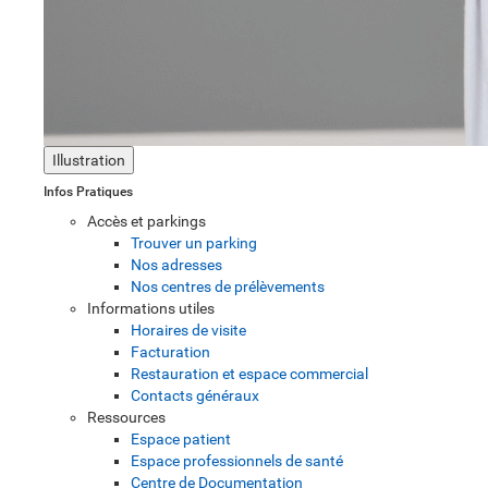
Illustration
Infos Pratiques
Accès et parkings
Trouver un parking
Nos adresses
Nos centres de prélèvements
Informations utiles
Horaires de visite
Facturation
Restauration et espace commercial
Contacts généraux
Ressources
Espace patient
Espace professionnels de santé
Centre de Documentation