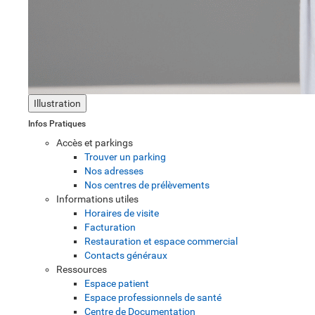
Illustration
Infos Pratiques
Accès et parkings
Trouver un parking
Nos adresses
Nos centres de prélèvements
Informations utiles
Horaires de visite
Facturation
Restauration et espace commercial
Contacts généraux
Ressources
Espace patient
Espace professionnels de santé
Centre de Documentation