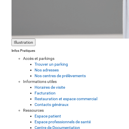
Illustration
Infos Pratiques
Accès et parkings
Trouver un parking
Nos adresses
Nos centres de prélèvements
Informations utiles
Horaires de visite
Facturation
Restauration et espace commercial
Contacts généraux
Ressources
Espace patient
Espace professionnels de santé
Centre de Documentation