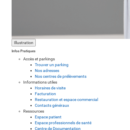
Illustration
Infos Pratiques
Accès et parkings
Trouver un parking
Nos adresses
Nos centres de prélèvements
Informations utiles
Horaires de visite
Facturation
Restauration et espace commercial
Contacts généraux
Ressources
Espace patient
Espace professionnels de santé
Centre de Documentation