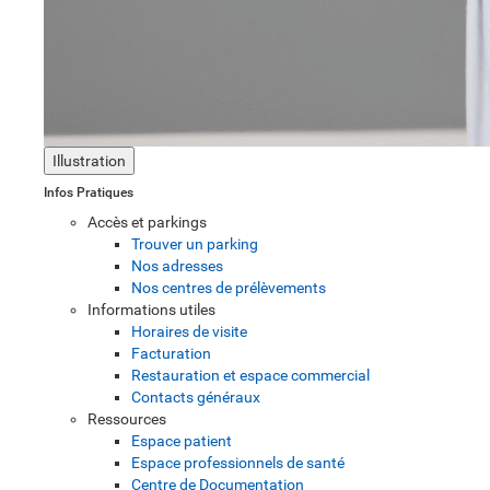
Illustration
Infos Pratiques
Accès et parkings
Trouver un parking
Nos adresses
Nos centres de prélèvements
Informations utiles
Horaires de visite
Facturation
Restauration et espace commercial
Contacts généraux
Ressources
Espace patient
Espace professionnels de santé
Centre de Documentation