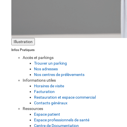
Illustration
Infos Pratiques
Accès et parkings
Trouver un parking
Nos adresses
Nos centres de prélèvements
Informations utiles
Horaires de visite
Facturation
Restauration et espace commercial
Contacts généraux
Ressources
Espace patient
Espace professionnels de santé
Centre de Documentation