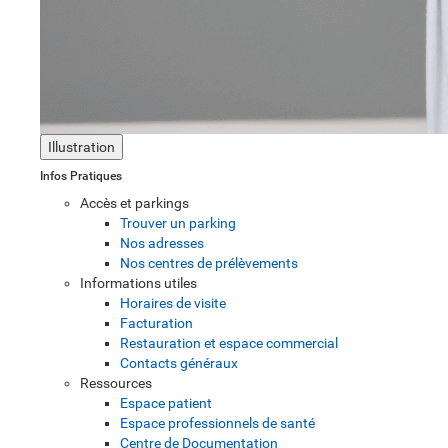
Illustration
Infos Pratiques
Accès et parkings
Trouver un parking
Nos adresses
Nos centres de prélèvements
Informations utiles
Horaires de visite
Facturation
Restauration et espace commercial
Contacts généraux
Ressources
Espace patient
Espace professionnels de santé
Centre de Documentation