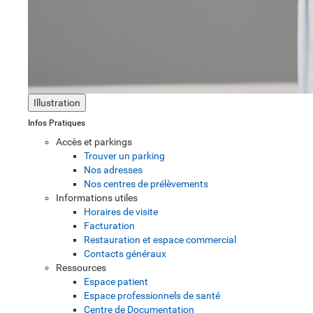
Illustration
Infos Pratiques
Accès et parkings
Trouver un parking
Nos adresses
Nos centres de prélèvements
Informations utiles
Horaires de visite
Facturation
Restauration et espace commercial
Contacts généraux
Ressources
Espace patient
Espace professionnels de santé
Centre de Documentation