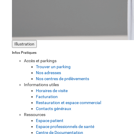
Illustration
Infos Pratiques
Accès et parkings
Trouver un parking
Nos adresses
Nos centres de prélèvements
Informations utiles
Horaires de visite
Facturation
Restauration et espace commercial
Contacts généraux
Ressources
Espace patient
Espace professionnels de santé
Centre de Documentation