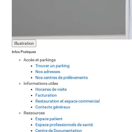
Illustration
Infos Pratiques
Accès et parkings
Trouver un parking
Nos adresses
Nos centres de prélèvements
Informations utiles
Horaires de visite
Facturation
Restauration et espace commercial
Contacts généraux
Ressources
Espace patient
Espace professionnels de santé
Centre de Documentation