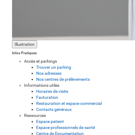
Illustration
Infos Pratiques
Accès et parkings
Trouver un parking
Nos adresses
Nos centres de prélèvements
Informations utiles
Horaires de visite
Facturation
Restauration et espace commercial
Contacts généraux
Ressources
Espace patient
Espace professionnels de santé
Centre de Documentation