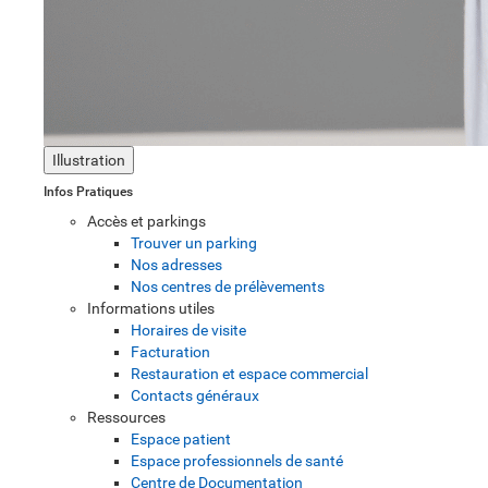
Illustration
Infos Pratiques
Accès et parkings
Trouver un parking
Nos adresses
Nos centres de prélèvements
Informations utiles
Horaires de visite
Facturation
Restauration et espace commercial
Contacts généraux
Ressources
Espace patient
Espace professionnels de santé
Centre de Documentation