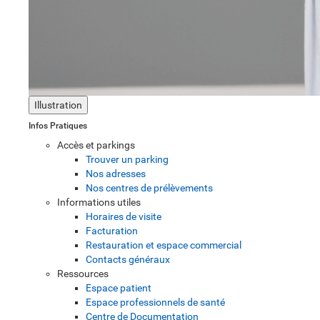
Illustration
Infos Pratiques
Accès et parkings
Trouver un parking
Nos adresses
Nos centres de prélèvements
Informations utiles
Horaires de visite
Facturation
Restauration et espace commercial
Contacts généraux
Ressources
Espace patient
Espace professionnels de santé
Centre de Documentation