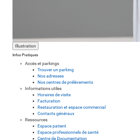
Illustration
Infos Pratiques
Accès et parkings
Trouver un parking
Nos adresses
Nos centres de prélèvements
Informations utiles
Horaires de visite
Facturation
Restauration et espace commercial
Contacts généraux
Ressources
Espace patient
Espace professionnels de santé
Centre de Documentation