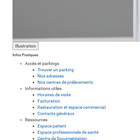
Illustration
Infos Pratiques
Accès et parkings
Trouver un parking
Nos adresses
Nos centres de prélèvements
Informations utiles
Horaires de visite
Facturation
Restauration et espace commercial
Contacts généraux
Ressources
Espace patient
Espace professionnels de santé
Centre de Documentation