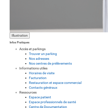
Illustration
Infos Pratiques
Accès et parkings
Trouver un parking
Nos adresses
Nos centres de prélèvements
Informations utiles
Horaires de visite
Facturation
Restauration et espace commercial
Contacts généraux
Ressources
Espace patient
Espace professionnels de santé
Centre de Documentation