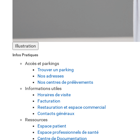
Illustration
Infos Pratiques
Accès et parkings
Trouver un parking
Nos adresses
Nos centres de prélèvements
Informations utiles
Horaires de visite
Facturation
Restauration et espace commercial
Contacts généraux
Ressources
Espace patient
Espace professionnels de santé
Centre de Documentation