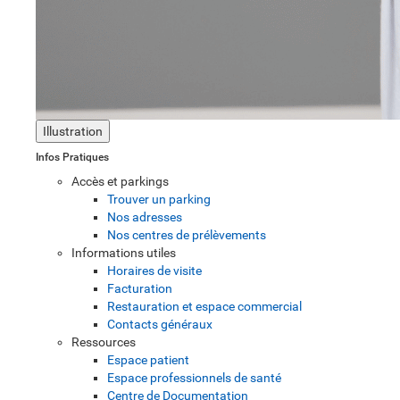
Illustration
Infos Pratiques
Accès et parkings
Trouver un parking
Nos adresses
Nos centres de prélèvements
Informations utiles
Horaires de visite
Facturation
Restauration et espace commercial
Contacts généraux
Ressources
Espace patient
Espace professionnels de santé
Centre de Documentation