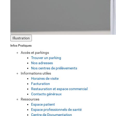
Illustration
Infos Pratiques
Accès et parkings
Trouver un parking
Nos adresses
Nos centres de prélèvements
Informations utiles
Horaires de visite
Facturation
Restauration et espace commercial
Contacts généraux
Ressources
Espace patient
Espace professionnels de santé
Centre de Documentation