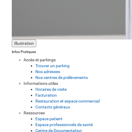
Illustration
Infos Pratiques
Accès et parkings
Trouver un parking
Nos adresses
Nos centres de prélèvements
Informations utiles
Horaires de visite
Facturation
Restauration et espace commercial
Contacts généraux
Ressources
Espace patient
Espace professionnels de santé
Centre de Documentation