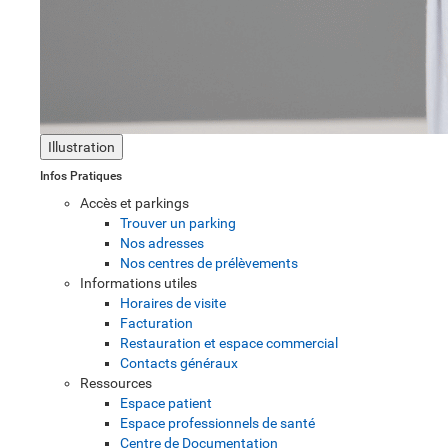
Illustration
Infos Pratiques
Accès et parkings
Trouver un parking
Nos adresses
Nos centres de prélèvements
Informations utiles
Horaires de visite
Facturation
Restauration et espace commercial
Contacts généraux
Ressources
Espace patient
Espace professionnels de santé
Centre de Documentation