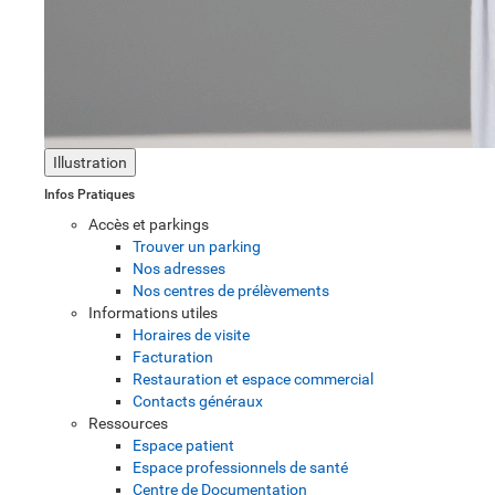
Illustration
Infos Pratiques
Accès et parkings
Trouver un parking
Nos adresses
Nos centres de prélèvements
Informations utiles
Horaires de visite
Facturation
Restauration et espace commercial
Contacts généraux
Ressources
Espace patient
Espace professionnels de santé
Centre de Documentation