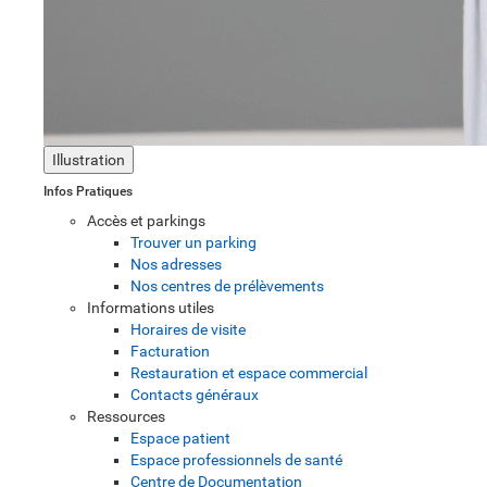
Illustration
Infos Pratiques
Accès et parkings
Trouver un parking
Nos adresses
Nos centres de prélèvements
Informations utiles
Horaires de visite
Facturation
Restauration et espace commercial
Contacts généraux
Ressources
Espace patient
Espace professionnels de santé
Centre de Documentation