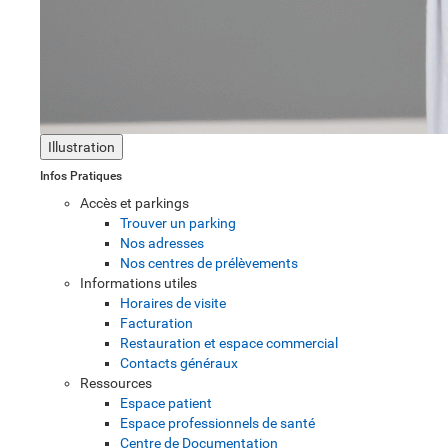
Illustration
Infos Pratiques
Accès et parkings
Trouver un parking
Nos adresses
Nos centres de prélèvements
Informations utiles
Horaires de visite
Facturation
Restauration et espace commercial
Contacts généraux
Ressources
Espace patient
Espace professionnels de santé
Centre de Documentation