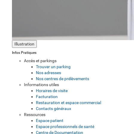
Illustration
Infos Pratiques
Accès et parkings
Trouver un parking
Nos adresses
Nos centres de prélèvements
Informations utiles
Horaires de visite
Facturation
Restauration et espace commercial
Contacts généraux
Ressources
Espace patient
Espace professionnels de santé
Centre de Documentation