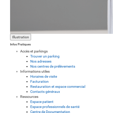
Illustration
Infos Pratiques
Accès et parkings
Trouver un parking
Nos adresses
Nos centres de prélèvements
Informations utiles
Horaires de visite
Facturation
Restauration et espace commercial
Contacts généraux
Ressources
Espace patient
Espace professionnels de santé
Centre de Documentation