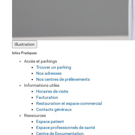
Illustration
Infos Pratiques
Accès et parkings
Trouver un parking
Nos adresses
Nos centres de prélèvements
Informations utiles
Horaires de visite
Facturation
Restauration et espace commercial
Contacts généraux
Ressources
Espace patient
Espace professionnels de santé
Centre de Documentation