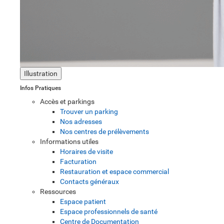
Illustration
Infos Pratiques
Accès et parkings
Trouver un parking
Nos adresses
Nos centres de prélèvements
Informations utiles
Horaires de visite
Facturation
Restauration et espace commercial
Contacts généraux
Ressources
Espace patient
Espace professionnels de santé
Centre de Documentation