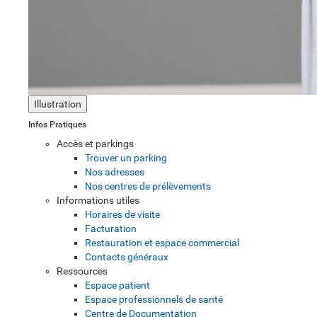
Illustration
Infos Pratiques
Accès et parkings
Trouver un parking
Nos adresses
Nos centres de prélèvements
Informations utiles
Horaires de visite
Facturation
Restauration et espace commercial
Contacts généraux
Ressources
Espace patient
Espace professionnels de santé
Centre de Documentation