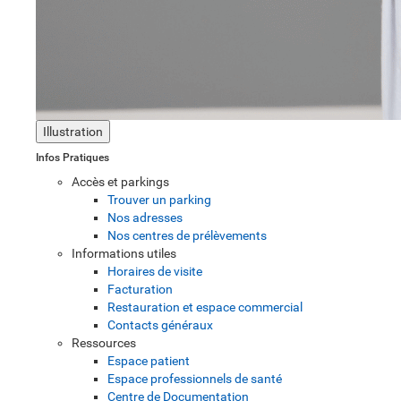
Illustration
Infos Pratiques
Accès et parkings
Trouver un parking
Nos adresses
Nos centres de prélèvements
Informations utiles
Horaires de visite
Facturation
Restauration et espace commercial
Contacts généraux
Ressources
Espace patient
Espace professionnels de santé
Centre de Documentation